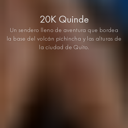
20K Quinde
Un sendero lleno de aventura que bordea
la base del volcán pichincha y las alturas de
la ciudad de Quito.