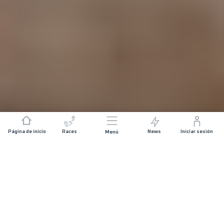
Página de inicio
Races
News
Iniciar sesión
Menú
DISTANCIA
DESNIVEL POSITIVO
20 KM
1000 M+
FECHA DE SALIDA
SALIDA
DOMINGO 01
LLOA PLAZA -
AGOSTO 2027
06:00