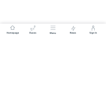
Homepage
Races
News
Sign In
Menu
JOIN US